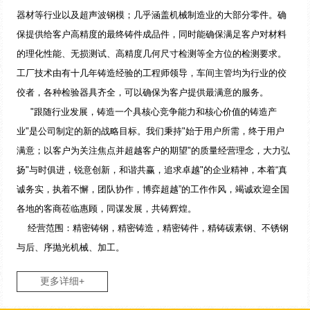
器材等行业以及超声波钢模；几乎涵盖机械制造业的大部分零件。确
保提供给客户高精度的最终铸件成品件，同时能确保满足客户对材料
的理化性能、无损测试、高精度几何尺寸检测等全方位的检测要求。
工厂技术由有十几年铸造经验的工程师领导，车间主管均为行业的佼
佼者，各种检验器具齐全，可以确保为客户提供最满意的服务。
"跟随行业发展，铸造一个具核心竞争能力和核心价值的铸造产
业"是公司制定的新的战略目标。我们秉持"始于用户所需，终于用户
满意；以客户为关注焦点并超越客户的期望"的质量经营理念，大力弘
扬"与时俱进，锐意创新，和谐共赢，追求卓越"的企业精神，本着“真
诚务实，执着不懈，团队协作，博弈超越”的工作作风，竭诚欢迎全国
各地的客商莅临惠顾，同谋发展，共铸辉煌。
经营范围：精密铸钢，精密铸造，精密铸件，精铸碳素钢、不锈钢
与后、序抛光机械、加工。
更多详细+