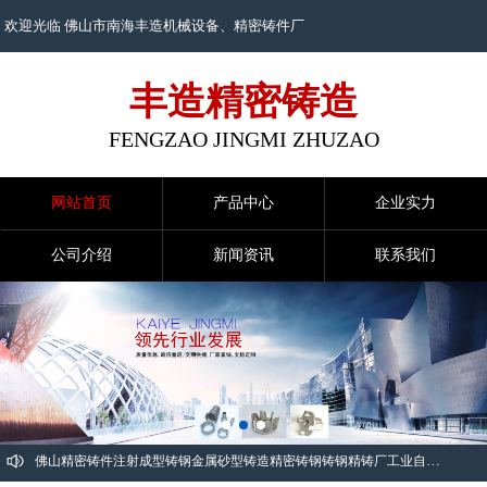
欢迎光临 佛山市南海丰造机械设备、
精密铸件
厂
丰造精密铸造
FENGZAO JINGMI ZHUZAO
网站首页
产品中心
企业实力
公司介绍
新闻资讯
联系我们
佛山精密铸件
注射成型
铸钢
金属砂型铸造
精密铸钢
铸钢精铸厂
工业自动化精密铸件