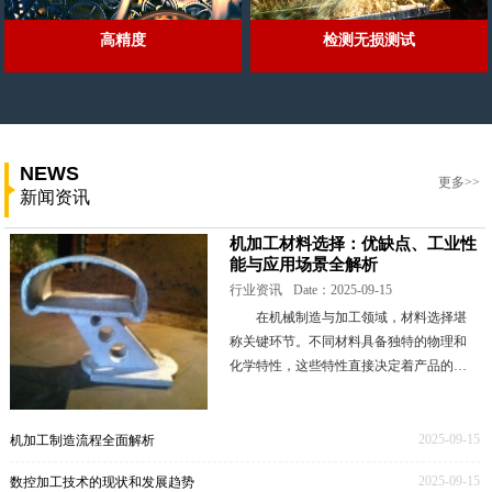
高精度
检测无损测试
NEWS
更多>>
新闻资讯
机加工材料选择：优缺点、工业性
能与应用场景全解析
行业资讯
Date：2025-09-15
在机械制造与加工领域，材料选择堪
称关键环节。不同材料具备独特的物理和
化学特性，这些特性直接决定着产品的性
能表现、成本高低以及生产工艺的难易程
度。本文将深入剖析一些常见的机加工材
料，全面解读其优
2025-09-15
机加工制造流程全面解析
2025-09-15
数控加工技术的现状和发展趋势