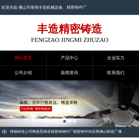
欢迎光临 佛山市南海丰造机械设备、
精密铸件
厂
丰造精密铸造
FENGZAO JINGMI ZHUZAO
网站首页
产品中心
企业实力
公司介绍
新闻资讯
联系我们
铸铜
铸造公司
陶瓷型铸造
精密铸钢件厂
精密铸件供应商
佛山铸造厂
佛山铸造
佛