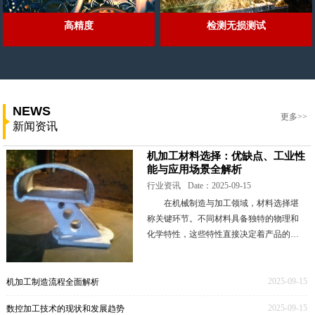
高精度
检测无损测试
NEWS
更多>>
新闻资讯
机加工材料选择：优缺点、工业性
能与应用场景全解析
行业资讯
Date：2025-09-15
在机械制造与加工领域，材料选择堪
称关键环节。不同材料具备独特的物理和
化学特性，这些特性直接决定着产品的性
能表现、成本高低以及生产工艺的难易程
度。本文将深入剖析一些常见的机加工材
料，全面解读其优
2025-09-15
机加工制造流程全面解析
2025-09-15
数控加工技术的现状和发展趋势