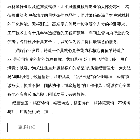
器材等行业以及超声波钢模；几乎涵盖机械制造业的大部分零件。确
保提供给客户高精度的最终铸件成品件，同时能确保满足客户对材料
的理化性能、无损测试、高精度几何尺寸检测等全方位的检测要求。
工厂技术由有十几年铸造经验的工程师领导，车间主管均为行业的佼
佼者，各种检验器具齐全，可以确保为客户提供最满意的服务。
"跟随行业发展，铸造一个具核心竞争能力和核心价值的铸造产
业"是公司制定的新的战略目标。我们秉持"始于用户所需，终于用户
满意；以客户为关注焦点并超越客户的期望"的质量经营理念，大力弘
扬"与时俱进，锐意创新，和谐共赢，追求卓越"的企业精神，本着“真
诚务实，执着不懈，团队协作，博弈超越”的工作作风，竭诚欢迎全国
各地的客商莅临惠顾，同谋发展，共铸辉煌。
经营范围：精密铸钢，精密铸造，精密铸件，精铸碳素钢、不锈钢
与后、序抛光机械、加工。
更多详细+