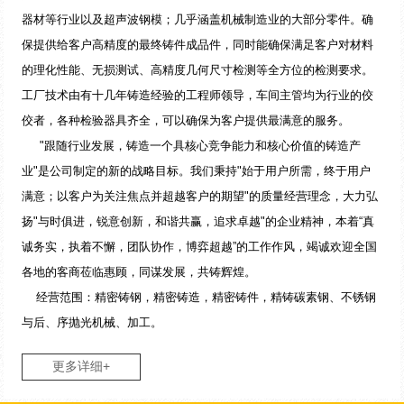
器材等行业以及超声波钢模；几乎涵盖机械制造业的大部分零件。确
保提供给客户高精度的最终铸件成品件，同时能确保满足客户对材料
的理化性能、无损测试、高精度几何尺寸检测等全方位的检测要求。
工厂技术由有十几年铸造经验的工程师领导，车间主管均为行业的佼
佼者，各种检验器具齐全，可以确保为客户提供最满意的服务。
"跟随行业发展，铸造一个具核心竞争能力和核心价值的铸造产
业"是公司制定的新的战略目标。我们秉持"始于用户所需，终于用户
满意；以客户为关注焦点并超越客户的期望"的质量经营理念，大力弘
扬"与时俱进，锐意创新，和谐共赢，追求卓越"的企业精神，本着“真
诚务实，执着不懈，团队协作，博弈超越”的工作作风，竭诚欢迎全国
各地的客商莅临惠顾，同谋发展，共铸辉煌。
经营范围：精密铸钢，精密铸造，精密铸件，精铸碳素钢、不锈钢
与后、序抛光机械、加工。
更多详细+