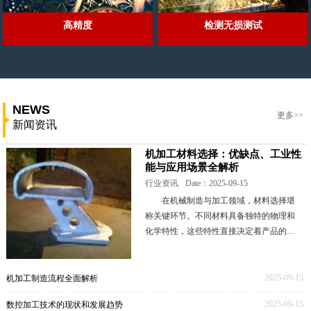
高精度
检测无损测试
NEWS
更多>>
新闻资讯
机加工材料选择：优缺点、工业性
能与应用场景全解析
行业资讯
Date：2025-09-15
在机械制造与加工领域，材料选择堪
称关键环节。不同材料具备独特的物理和
化学特性，这些特性直接决定着产品的性
能表现、成本高低以及生产工艺的难易程
度。本文将深入剖析一些常见的机加工材
料，全面解读其优
2025-09-15
机加工制造流程全面解析
2025-09-15
数控加工技术的现状和发展趋势