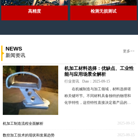
高精度
检测无损测试
NEWS
更多>>
新闻资讯
机加工材料选择：优缺点、工业性
能与应用场景全解析
行业资讯
Date：2025-09-15
在机械制造与加工领域，材料选择堪
称关键环节。不同材料具备独特的物理和
化学特性，这些特性直接决定着产品的性
能表现、成本高低以及生产工艺的难易程
度。本文将深入剖析一些常见的机加工材
料，全面解读其优
2025-09-15
机加工制造流程全面解析
2025-09-15
数控加工技术的现状和发展趋势