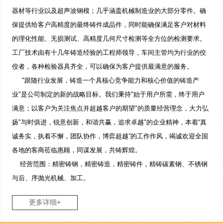
器材等行业以及超声波钢模；几乎涵盖机械制造业的大部分零件。确
保提供给客户高精度的最终铸件成品件，同时能确保满足客户对材料
的理化性能、无损测试、高精度几何尺寸检测等全方位的检测要求。
工厂技术由有十几年铸造经验的工程师领导，车间主管均为行业的佼
佼者，各种检验器具齐全，可以确保为客户提供最满意的服务。
"跟随行业发展，铸造一个具核心竞争能力和核心价值的铸造产
业"是公司制定的新的战略目标。我们秉持"始于用户所需，终于用户
满意；以客户为关注焦点并超越客户的期望"的质量经营理念，大力弘
扬"与时俱进，锐意创新，和谐共赢，追求卓越"的企业精神，本着“真
诚务实，执着不懈，团队协作，博弈超越”的工作作风，竭诚欢迎全国
各地的客商莅临惠顾，同谋发展，共铸辉煌。
经营范围：精密铸钢，精密铸造，精密铸件，精铸碳素钢、不锈钢
与后、序抛光机械、加工。
更多详细+