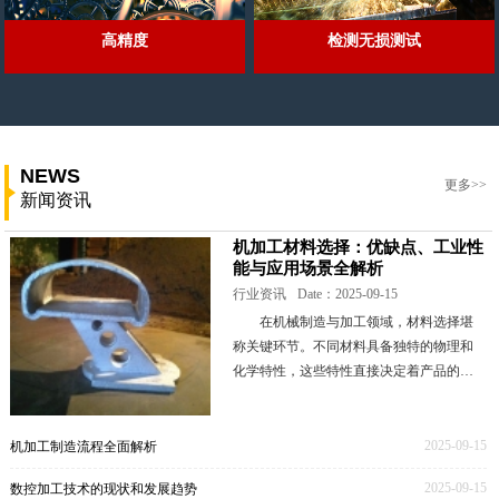
高精度
检测无损测试
NEWS
更多>>
新闻资讯
机加工材料选择：优缺点、工业性
能与应用场景全解析
行业资讯
Date：2025-09-15
在机械制造与加工领域，材料选择堪
称关键环节。不同材料具备独特的物理和
化学特性，这些特性直接决定着产品的性
能表现、成本高低以及生产工艺的难易程
度。本文将深入剖析一些常见的机加工材
料，全面解读其优
2025-09-15
机加工制造流程全面解析
2025-09-15
数控加工技术的现状和发展趋势