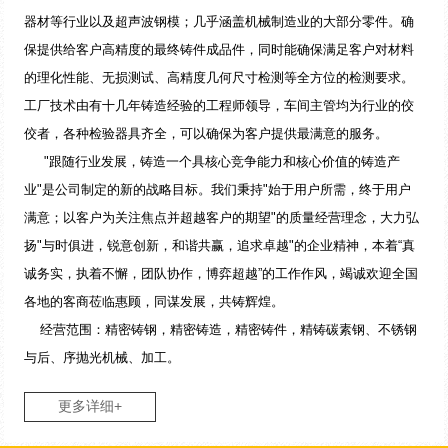
器材等行业以及超声波钢模；几乎涵盖机械制造业的大部分零件。确
保提供给客户高精度的最终铸件成品件，同时能确保满足客户对材料
的理化性能、无损测试、高精度几何尺寸检测等全方位的检测要求。
工厂技术由有十几年铸造经验的工程师领导，车间主管均为行业的佼
佼者，各种检验器具齐全，可以确保为客户提供最满意的服务。
"跟随行业发展，铸造一个具核心竞争能力和核心价值的铸造产
业"是公司制定的新的战略目标。我们秉持"始于用户所需，终于用户
满意；以客户为关注焦点并超越客户的期望"的质量经营理念，大力弘
扬"与时俱进，锐意创新，和谐共赢，追求卓越"的企业精神，本着“真
诚务实，执着不懈，团队协作，博弈超越”的工作作风，竭诚欢迎全国
各地的客商莅临惠顾，同谋发展，共铸辉煌。
经营范围：精密铸钢，精密铸造，精密铸件，精铸碳素钢、不锈钢
与后、序抛光机械、加工。
更多详细+