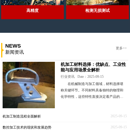
高精度
检测无损测试
NEWS
更多>>
新闻资讯
机加工材料选择：优缺点、工业性
能与应用场景全解析
行业资讯
Date：2025-09-15
在机械制造与加工领域，材料选择堪
称关键环节。不同材料具备独特的物理和
化学特性，这些特性直接决定着产品的性
能表现、成本高低以及生产工艺的难易程
度。本文将深入剖析一些常见的机加工材
料，全面解读其优
2025-09-15
机加工制造流程全面解析
2025-09-15
数控加工技术的现状和发展趋势