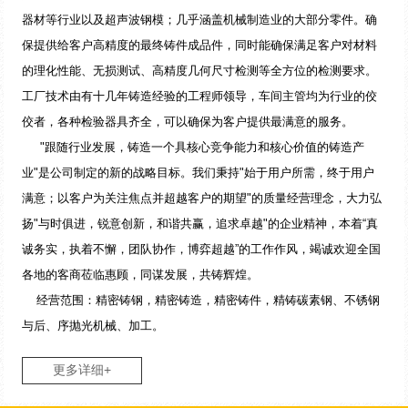
器材等行业以及超声波钢模；几乎涵盖机械制造业的大部分零件。确
保提供给客户高精度的最终铸件成品件，同时能确保满足客户对材料
的理化性能、无损测试、高精度几何尺寸检测等全方位的检测要求。
工厂技术由有十几年铸造经验的工程师领导，车间主管均为行业的佼
佼者，各种检验器具齐全，可以确保为客户提供最满意的服务。
"跟随行业发展，铸造一个具核心竞争能力和核心价值的铸造产
业"是公司制定的新的战略目标。我们秉持"始于用户所需，终于用户
满意；以客户为关注焦点并超越客户的期望"的质量经营理念，大力弘
扬"与时俱进，锐意创新，和谐共赢，追求卓越"的企业精神，本着“真
诚务实，执着不懈，团队协作，博弈超越”的工作作风，竭诚欢迎全国
各地的客商莅临惠顾，同谋发展，共铸辉煌。
经营范围：精密铸钢，精密铸造，精密铸件，精铸碳素钢、不锈钢
与后、序抛光机械、加工。
更多详细+