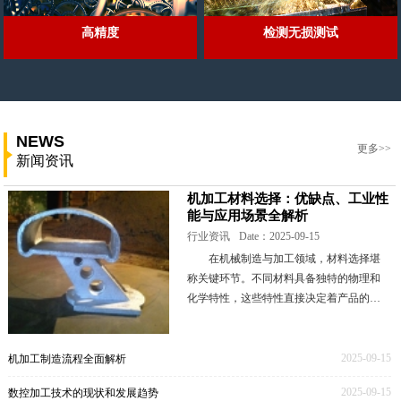
高精度
检测无损测试
NEWS
更多>>
新闻资讯
机加工材料选择：优缺点、工业性
能与应用场景全解析
行业资讯
Date：2025-09-15
在机械制造与加工领域，材料选择堪
称关键环节。不同材料具备独特的物理和
化学特性，这些特性直接决定着产品的性
能表现、成本高低以及生产工艺的难易程
度。本文将深入剖析一些常见的机加工材
料，全面解读其优
2025-09-15
机加工制造流程全面解析
2025-09-15
数控加工技术的现状和发展趋势