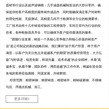
器材等行业以及超声波钢模；几乎涵盖机械制造业的大部分零件。确
保提供给客户高精度的最终铸件成品件，同时能确保满足客户对材料
的理化性能、无损测试、高精度几何尺寸检测等全方位的检测要求。
工厂技术由有十几年铸造经验的工程师领导，车间主管均为行业的佼
佼者，各种检验器具齐全，可以确保为客户提供最满意的服务。
"跟随行业发展，铸造一个具核心竞争能力和核心价值的铸造产
业"是公司制定的新的战略目标。我们秉持"始于用户所需，终于用户
满意；以客户为关注焦点并超越客户的期望"的质量经营理念，大力弘
扬"与时俱进，锐意创新，和谐共赢，追求卓越"的企业精神，本着“真
诚务实，执着不懈，团队协作，博弈超越”的工作作风，竭诚欢迎全国
各地的客商莅临惠顾，同谋发展，共铸辉煌。
经营范围：精密铸钢，精密铸造，精密铸件，精铸碳素钢、不锈钢
与后、序抛光机械、加工。
更多详细+