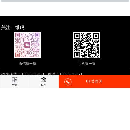
关注二维码
微信扫一扫
手机扫一扫
咨询热线：18823285853 固话：18823285853
电话咨询
邮箱：18823285853@163.com 网址：
http://www.riaol.com
产品
案例
地址：佛山市南海区大沥镇太平南工业园太兴路13号
铸造,精密铸钢,精
密铸造,精密铸件,铸铝件铜件
CopyRight © 2018-现在
http://www.riaol.com
All Rights Reserved. 佛山市
南海丰造机械设备
友情链接