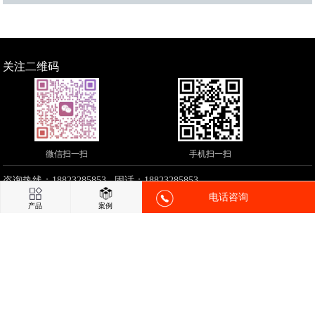
关注二维码
微信扫一扫
手机扫一扫
咨询热线：18823285853 固话：18823285853
电话咨询
邮箱：18823285853@163.com 网址：
http://www.riaol.com
产品
案例
地址：佛山市南海区大沥镇太平南工业园太兴路13号
铸造,精密铸钢,精
密铸造,精密铸件,铸铝件铜件
CopyRight © 2018-现在
http://www.riaol.com
All Rights Reserved. 佛山市
南海丰造机械设备
友情链接